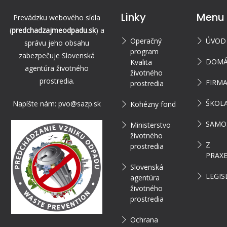
Linky
Menu
Prevádzku webového sídla
(
predchadzajmeodpadu.sk
) a
Operačný
ÚVOD
správu jeho obsahu
program
zabezpečuje Slovenská
DOMÁ
Kvalita
agentúra životného
životného
prostredia.
FIRM
prostredia
ŠKOL
Napíšte nám:
pvo@sazp.sk
Kohézny fond
SAMO
Ministerstvo
životného
Z
prostredia
PRAX
Slovenská
LEGIS
agentúra
životného
prostredia
Ochrana