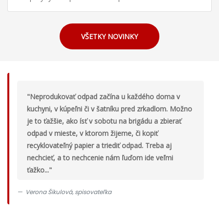
VŠETKY NOVINKY
"Neprodukovať odpad začína u každého doma v
kuchyni, v kúpeľni či v šatníku pred zrkadlom. Možno
je to ťažšie, ako ísť v sobotu na brigádu a zbierať
odpad v mieste, v ktorom žijeme, či kopiť
recyklovateľný papier a triediť odpad. Treba aj
nechcieť, a to nechcenie nám ľuďom ide veľmi
ťažko..."
Verona Šikulová, spisovateľka