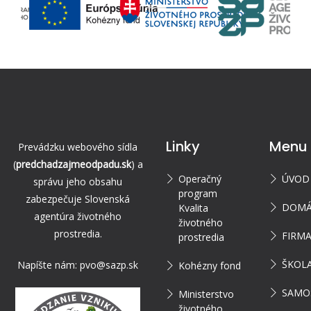
Linky
Menu
Prevádzku webového sídla
(
predchadzajmeodpadu.sk
) a
Operačný
ÚVOD
správu jeho obsahu
program
zabezpečuje Slovenská
DOMÁ
Kvalita
agentúra životného
životného
prostredia.
FIRM
prostredia
ŠKOL
Napíšte nám:
pvo@sazp.sk
Kohézny fond
SAMO
Ministerstvo
životného