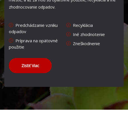
zhodnocovanie odpadov.
Predchádzanie vzniku
Recyklácia
odpadov
Iné zhodnotenie
Príprava na opätovné
Zneškodnenie
použitie
Zistiť Viac