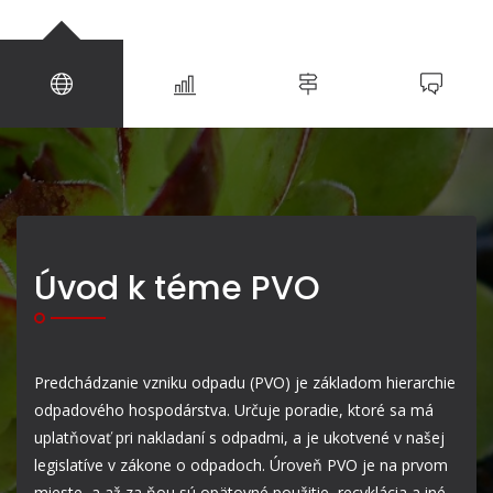
Úvod k téme PVO
Predchádzanie vzniku odpadu (PVO) je základom hierarchie
odpadového hospodárstva. Určuje poradie, ktoré sa má
uplatňovať pri nakladaní s odpadmi, a je ukotvené v našej
legislatíve v zákone o odpadoch. Úroveň PVO je na prvom
mieste, a až za ňou sú opätovné použitie, recyklácia a iné