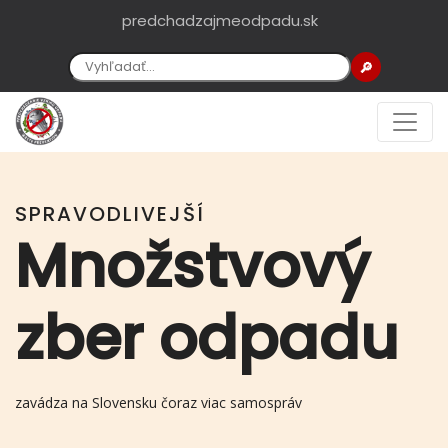
predchadzajmeodpadu.sk
🔎
SPRAVODLIVEJŠÍ
Množstvový
zber odpadu
zavádza na Slovensku čoraz viac samospráv