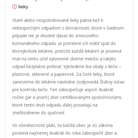
lieky.
Staré alebo nespotrebované lieky patria tiež k
nebezpečným odpadom z domácností, ktoré v žiadnom
prípade nie je vhodné dávať do zmesového
komunálneho odpadu. Je potrebné ich vrátiť späť do
ktorejkoľvek lekárne, pretože každá lekáreň je povinná
mať na tento účel vytvorené zberné miesto a takýto
odpad bezplatne prebrať. Vytriedime iba obaly z liečiv –
plastové, sklenené a papierové. Za čisté lieky, ktoré
zanesieme do lekárne následne zodpovedá Štátny ústav
pre kontrolu liečiv. Ten zabezpečuje aspoň dvakrát
ročne (jar a jeseň) zber certifikovanými spoločnosťami,
ktoré tento druh odpadu ďalej posielajú na
zneškodnenie do spaľovní.
Vo všeobecnosti platí, že každá obec je zo zákona
povinná najmenej dvakrát do roka zabezpečiť zber a