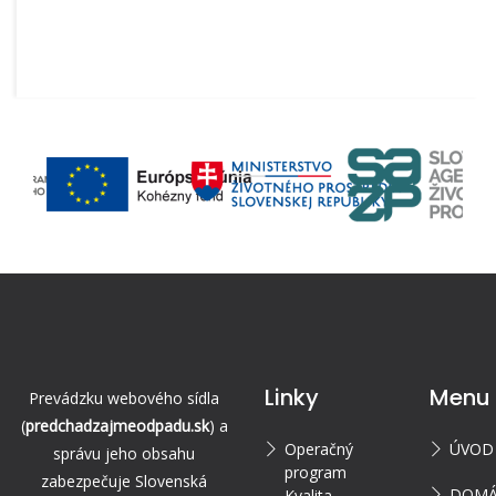
Linky
Menu
Prevádzku webového sídla
(
predchadzajmeodpadu.sk
) a
Operačný
ÚVOD
správu jeho obsahu
program
zabezpečuje Slovenská
DOMÁ
Kvalita