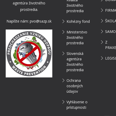
agentúra životného
životného
prostredia.
FIRM
prostredia
ŠKOL
Napíšte nám:
pvo@sazp.sk
Kohézny fond
SAMO
Ministerstvo
životného
Z
prostredia
PRAX
Slovenská
LEGIS
agentúra
životného
prostredia
Ochrana
osobných
údajov
Vyhlásenie o
prístupnosti