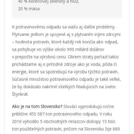
45 % koreňovej zeleniny a hľúz,
20 % mäsa.
K potravinovému odpadu sa viažu aj ďalšie problémy.
Plytvanie jedlom je spojené aj s plytvaním inými zdrojmi
– hodnota potravín, ktoré každý rok končia ako odpad,
sa pohybuje vo výške okolo 990 miliárd dolárov
v prepočte na výrobnú cenu. Okrem straty peňazí takto
prichádzame aj o prírodné zdroje ako je voda, pôda či
energie, ktoré sa spotrebujú na výrobu týchto potravín.
Súčasné množstvo potravinového odpadu je také veľké,
že by dokázalo nakŕmiť všetkých hladujúcich na svete.
Štyrikrát.
Ako je na tom Slovensko?
Slováci vyprodukujú ročne
približne 455 587 ton potravinového odpadu. V roku
2016 vyhodilo 5 obchodných reťazcov dokopy 15 tisíc
ton použiteľných potravín, pričom na Slovensku žije 660