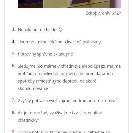
Zdroj: Archív SAŽP
Nenakupujme hladní 😀
Uprednostnime lokálne a kvalitné potraviny
Potraviny správne skladujme
Sledujme, čo máme v chladničke alebo špajzi, majme
prehľad o trvanlivosti potravín a tie pred dátumom
spotreby umiestňujme dopredu na skoré
skonzumovanie
Zvyšky potravín využívajme, buďme pritom kreatívni
Ak je to možné, využívajme tzv. „komunitné
chladničky“
Zvyšky potravín, ktoré nedojeme, si zabaľme so