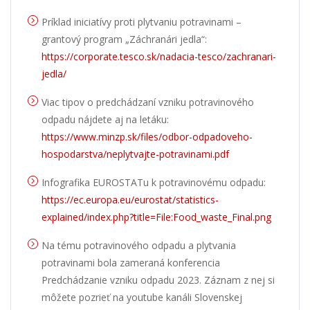
Príklad iniciatívy proti plytvaniu potravinami –
grantový program „Záchranári jedla“:
https://corporate.tesco.sk/nadacia-tesco/zachranari-
jedla/
Viac tipov o predchádzaní vzniku potravinového
odpadu nájdete aj na letáku:
https://www.minzp.sk/files/odbor-odpadoveho-
hospodarstva/neplytvajte-potravinami.pdf
Infografika EUROSTATu k potravinovému odpadu:
https://ec.europa.eu/eurostat/statistics-
explained/index.php?title=File:Food_waste_Final.png
Na tému potravinového odpadu a plytvania
potravinami bola zameraná konferencia
Predchádzanie vzniku odpadu 2023. Záznam z nej si
môžete pozrieť na youtube kanáli Slovenskej