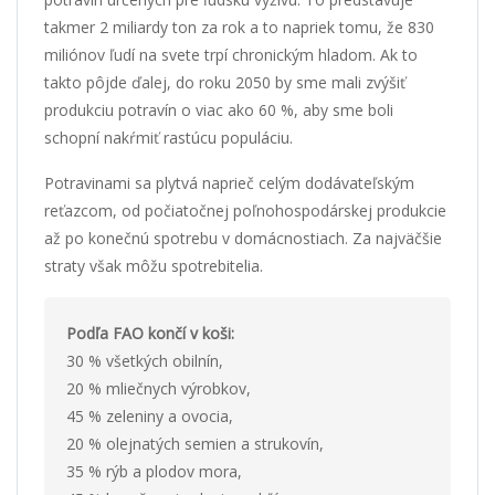
takmer 2 miliardy ton za rok a to napriek tomu, že 830
miliónov ľudí na svete trpí chronickým hladom. Ak to
takto pôjde ďalej, do roku 2050 by sme mali zvýšiť
produkciu potravín o viac ako 60 %, aby sme boli
schopní nakŕmiť rastúcu populáciu.
Potravinami sa plytvá naprieč celým dodávateľským
reťazcom, od počiatočnej poľnohospodárskej produkcie
až po konečnú spotrebu v domácnostiach. Za najväčšie
straty však môžu spotrebitelia.
Podľa FAO končí v koši:
30 % všetkých obilnín,
20 % mliečnych výrobkov,
45 % zeleniny a ovocia,
20 % olejnatých semien a strukovín,
35 % rýb a plodov mora,