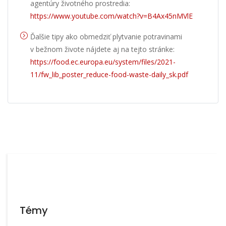
agentúry životného prostredia:
https://www.youtube.com/watch?v=B4Ax45nMVlE
Ďalšie tipy ako obmedziť plytvanie potravinami
v bežnom živote nájdete aj na tejto stránke:
https://food.ec.europa.eu/system/files/2021-
11/fw_lib_poster_reduce-food-waste-daily_sk.pdf
Témy