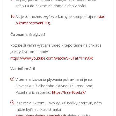
sebou a dojedzme ich doma alebo v práci
Ak je to možné, zvyšky z kuchyne kompostujme
(viac
o kompostovaní TU).
Čo znamená plytvať?
Pozrite si veľmi výstižné video k tejto téme na príklade
„cesty životom jahody“
https://www.youtube.com/watch?v=uTaFYF1nA4c
Viac informácií
V téme znižovania plytvania potravinami je na
Slovensku už dlhodobo aktívne OZ Free-Food.
Pozrite si ich stránku:
https://free-food.sk/
Inšpiráciou k tomu, ako využiť zvyšky potravín, nám
môže byť napríklad stránka:
http://doposlednejomrvinky.sk
alebo aj kniha