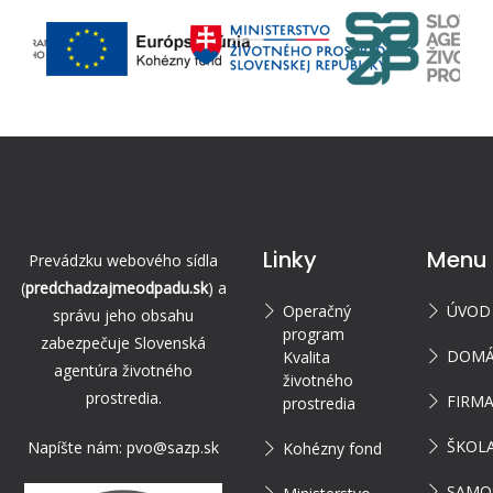
Linky
Menu
Prevádzku webového sídla
(
predchadzajmeodpadu.sk
) a
Operačný
ÚVOD
správu jeho obsahu
program
zabezpečuje Slovenská
DOMÁ
Kvalita
agentúra životného
životného
prostredia.
FIRM
prostredia
ŠKOL
Napíšte nám:
pvo@sazp.sk
Kohézny fond
SAMO