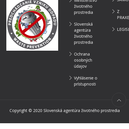
Ministerstvo
životného
Z
prostredia
PRAX
Slovenská
LEGIS
agentúra
životného
prostredia
Ochrana
osobných
údajov
Vyhlásenie o
prístupnosti
Copyright © 2020 Slovenská agentúra životného prostredia