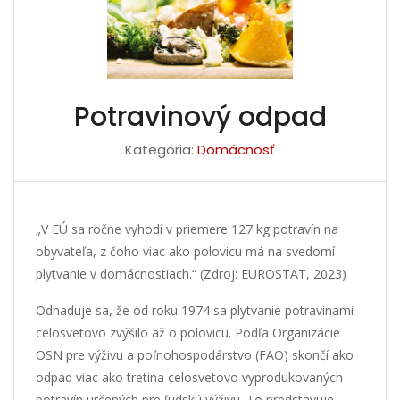
Potravinový odpad
Kategória:
Domácnosť
„V EÚ sa ročne vyhodí v priemere 127 kg potravín na
obyvateľa, z čoho viac ako polovicu má na svedomí
plytvanie v domácnostiach.“ (Zdroj: EUROSTAT, 2023)
Odhaduje sa, že od roku 1974 sa plytvanie potravinami
celosvetovo zvýšilo až o polovicu. Podľa Organizácie
OSN pre výživu a poľnohospodárstvo (FAO) skončí ako
odpad viac ako tretina celosvetovo vyprodukovaných
potravín určených pre ľudskú výživu. To predstavuje