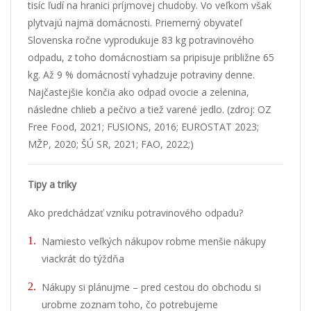
tisíc ľudí na hranici príjmovej chudoby. Vo veľkom však
plytvajú najmä domácnosti. Priemerný obyvateľ
Slovenska ročne vyprodukuje 83 kg potravinového
odpadu, z toho domácnostiam sa pripisuje približne 65
kg. Až 9 % domácností vyhadzuje potraviny denne.
Najčastejšie končia ako odpad ovocie a zelenina,
následne chlieb a pečivo a tiež varené jedlo. (zdroj: OZ
Free Food, 2021; FUSIONS, 2016; EUROSTAT 2023;
MŽP, 2020; ŠÚ SR, 2021; FAO, 2022;)
Tipy a triky
Ako predchádzať vzniku potravinového odpadu?
Namiesto veľkých nákupov robme menšie nákupy
viackrát do týždňa
Nákupy si plánujme – pred cestou do obchodu si
urobme zoznam toho, čo potrebujeme