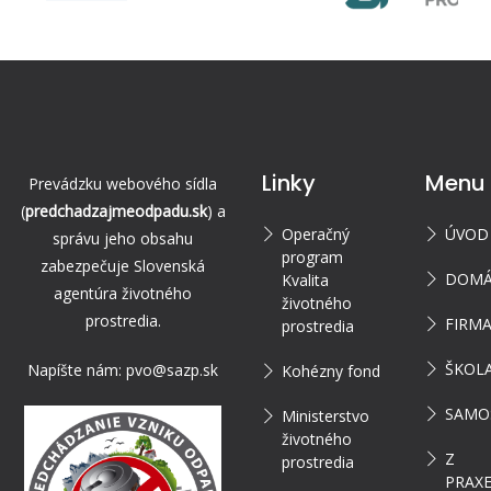
Linky
Menu
Prevádzku webového sídla
(
predchadzajmeodpadu.sk
) a
Operačný
ÚVOD
správu jeho obsahu
program
zabezpečuje Slovenská
DOMÁ
Kvalita
agentúra životného
životného
prostredia.
FIRM
prostredia
ŠKOL
Napíšte nám:
pvo@sazp.sk
Kohézny fond
SAMO
Ministerstvo
životného
Z
prostredia
PRAX