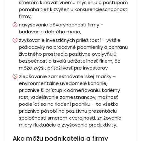
smerom k inovatívnemu mysleniu a postupom
pomáha tiež k zvýšeniu konkurencieschopnosti
firmy,
navyšovanie dôveryhodnosti firmy –
budovanie dobrého mena,
zvyšovanie investičných príležitostí – vyššie
požiadavky na pracovné podmienky a ochranu
životného prostredia pozitívne ovplyvňujú
bezpečnosť a trvalú udržateľnosť firiem, čo
môže zvýšiť príťažlivosť pre investorov,
zlepšovanie zamestnávateľskej značky –
environmentálne uvedomelé konanie,
priaznivejší prístup k odmeňovaniu, kariérny
rast, vzdelávanie zamestnancov, možnosť
podieľať sa na riadení podniku – to všetko
priaznivo pôsobí na pozitívnu prezentáciu
spoločnosti smerom k verejnosti, znižovanie
miery fluktuácie a zvyšovanie produktivity.
Ako môžu podnikatelia a firmy