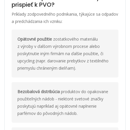
prispieť k PVO?
Príklady zodpovedného podnikania, týkajúce sa odpadov
a predchádzania ich vzniku:
Opätovné použitie
zostatkového materiálu
z výroby v ďalšom výrobnom procese alebo
poskytnutie iným firmám na ďalšie použitie, či
upcycling (napr. darovanie prebytkov z textilného
priemyslu chráneným dielňam).
Bezobalová distribúcia
produktov do opakovane
použiteľných nádob - niektoré svetové značky
poskytujú napríklad aj opätovné naplnenie
parfémov do pôvodných nádob.