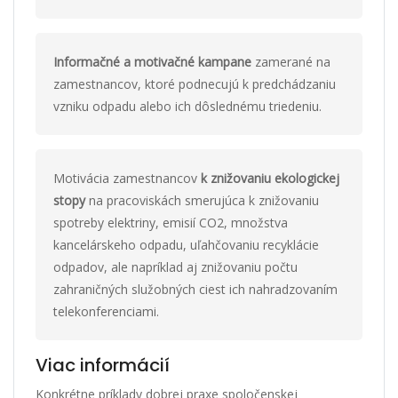
Informačné a motivačné kampane
zamerané na
zamestnancov, ktoré podnecujú k predchádzaniu
vzniku odpadu alebo ich dôslednému triedeniu.
Motivácia zamestnancov
k znižovaniu ekologickej
stopy
na pracoviskách smerujúca k znižovaniu
spotreby elektriny, emisií CO2, množstva
kancelárskeho odpadu, uľahčovaniu recyklácie
odpadov, ale napríklad aj znižovaniu počtu
zahraničných služobných ciest ich nahradzovaním
telekonferenciami.
Viac informácií
Konkrétne príklady dobrej praxe spoločenskej